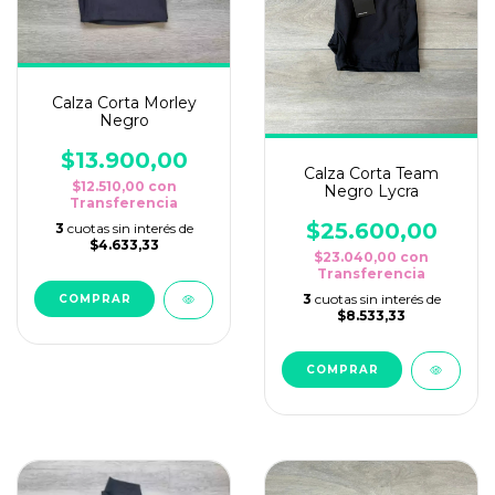
Calza Corta Morley
Negro
$13.900,00
Calza Corta Team
$12.510,00
con
Negro Lycra
Transferencia
$25.600,00
3
cuotas sin interés de
$4.633,33
$23.040,00
con
Transferencia
3
cuotas sin interés de
COMPRAR
$8.533,33
COMPRAR