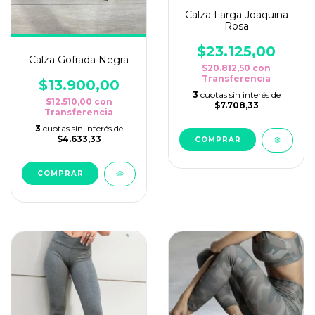
Calza Larga Joaquina
Rosa
$23.125,00
Calza Gofrada Negra
$20.812,50
con
Transferencia
$13.900,00
3
cuotas sin interés de
$12.510,00
con
$7.708,33
Transferencia
3
cuotas sin interés de
$4.633,33
COMPRAR
COMPRAR