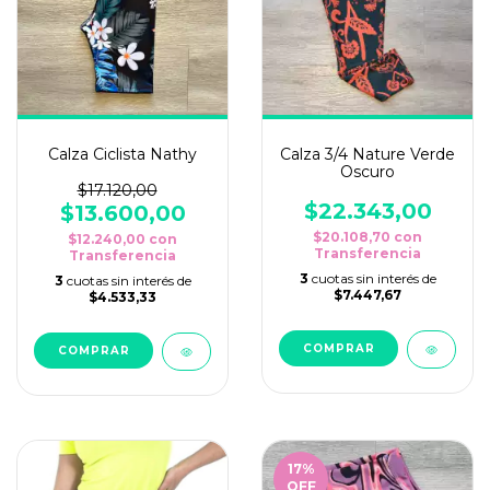
Calza Ciclista Nathy
Calza 3/4 Nature Verde
Oscuro
$17.120,00
$22.343,00
$13.600,00
$20.108,70
con
$12.240,00
con
Transferencia
Transferencia
3
cuotas sin interés de
3
cuotas sin interés de
$7.447,67
$4.533,33
COMPRAR
COMPRAR
17
%
OFF