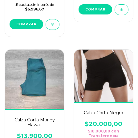
3
cuotas sin interés de
$6.996,67
COMPRAR
COMPRAR
Calza Corta Negro
Calza Corta Morley
$20.000,00
Hawaii
$18.000,00
con
$13.900,00
Transferencia