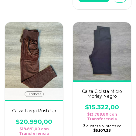
Calza Ciclista Micro
11 colores
Morley Negro
$15.322,00
Calza Larga Push Up
$13.789,80
con
Transferencia
$20.990,00
3
cuotas sin interés de
$18.891,00
con
$5.107,33
Transferencia