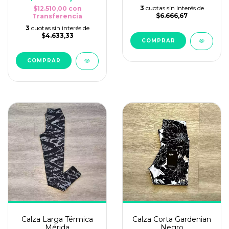
3
cuotas sin interés de
$12.510,00
con
$6.666,67
Transferencia
3
cuotas sin interés de
$4.633,33
COMPRAR
COMPRAR
Calza Larga Térmica
Calza Corta Gardenian
Mérida
Negro