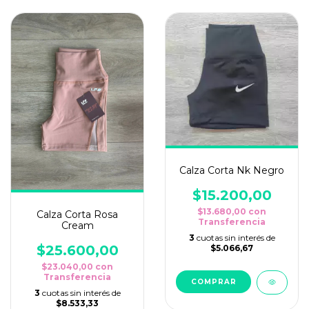
Calza Corta Nk Negro
$15.200,00
$13.680,00
con
Calza Corta Rosa
Transferencia
Cream
3
cuotas sin interés de
$25.600,00
$5.066,67
$23.040,00
con
Transferencia
COMPRAR
3
cuotas sin interés de
$8.533,33