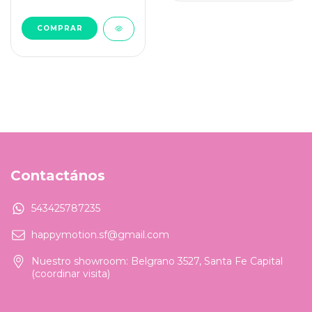
COMPRAR
Contactános
543425787235
happymotion.sf@gmail.com
Nuestro showroom: Belgrano 3527, Santa Fe Capital
(coordinar visita)