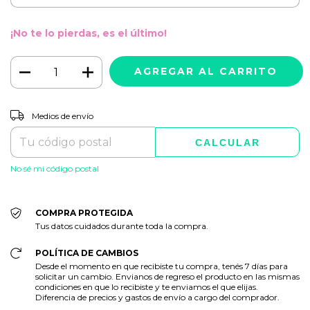
¡No te lo pierdas, es el último!
CAMBIAR CP
Entregas para el CP:
Medios de envío
CALCULAR
No sé mi código postal
COMPRA PROTEGIDA
Tus datos cuidados durante toda la compra.
POLÍTICA DE CAMBIOS
Desde el momento en que recibiste tu compra, tenés 7 días para
solicitar un cambio. Envianos de regreso el producto en las mismas
condiciones en que lo recibiste y te enviamos el que elijas.
Diferencia de precios y gastos de envío a cargo del comprador.