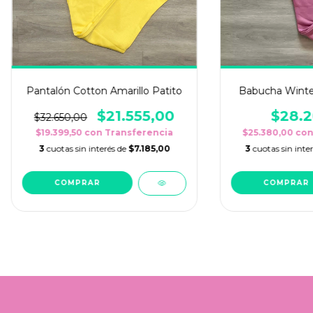
Pantalón Cotton Amarillo Patito
Babucha Winte
$21.555,00
$28.2
$32.650,00
$19.399,50
con
Transferencia
$25.380,00
co
3
cuotas sin interés de
$7.185,00
3
cuotas sin inte
COMPRAR
COMPRAR