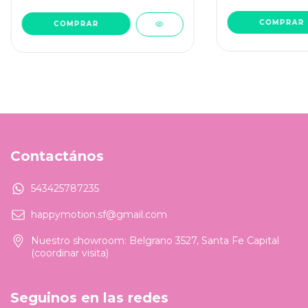
COMPRAR
COMPRAR
Contactános
543425787235
happymotion.sf@gmail.com
Nuestro showroom: Belgrano 3527, Santa Fe Capital
(coordinar visita)
Seguinos en las redes