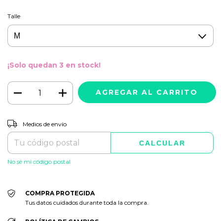
Talle
¡Solo quedan
3
en stock!
CAMBIAR CP
Entregas para el CP:
Medios de envío
CALCULAR
No sé mi código postal
COMPRA PROTEGIDA
Tus datos cuidados durante toda la compra.