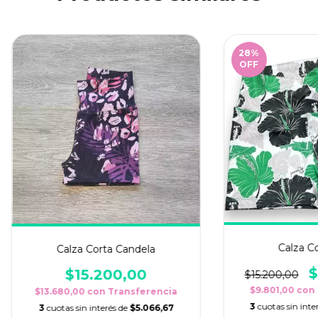
28
%
OFF
Calza Co
Calza Corta Candela
$
$15.200,00
$15.200,00
$9.801,00
con
$13.680,00
con
Transferencia
3
cuotas sin inte
3
cuotas sin interés de
$5.066,67