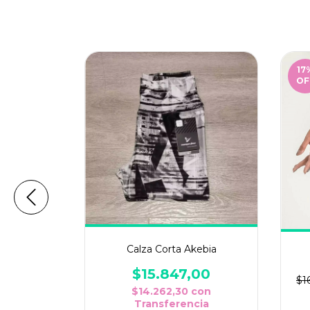
17
OF
tas Cotton
Calza Corta Akebia
ow
$15.847,00
$1
,00
$14.262,30
con
con
Transferencia