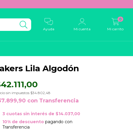
0
Ayuda
Mi cuenta
Mi carrito
akers Lila Algodón
42.111,00
cio sin impuestos
$34.802,48
37.899,90
con
Transferencia
3
cuotas sin interés de
$14.037,00
10% de descuento
pagando con
Transferencia