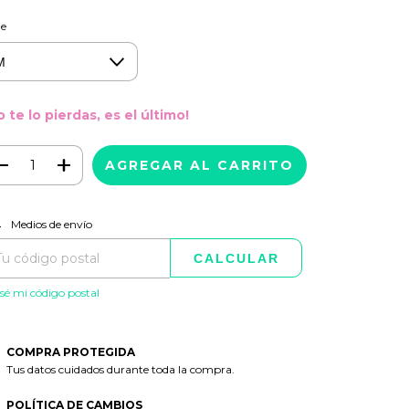
le
o te lo pierdas, es el último!
CAMBIAR CP
regas para el CP:
Medios de envío
CALCULAR
sé mi código postal
COMPRA PROTEGIDA
Tus datos cuidados durante toda la compra.
POLÍTICA DE CAMBIOS