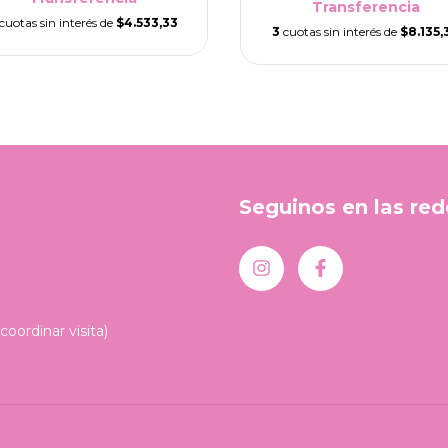
Transferencia
cuotas sin interés de
$4.533,33
3
cuotas sin interés de
$8.135,
Seguinos en las red
oordinar visita)