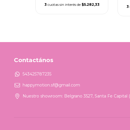
cia
3
cuotas sin interés de
$5.282,33
3
$8.000,00
Contactános
543425787235
happymotion.sf@gmail.com
Nuestro showroom: Belgrano 3527, Santa Fe Capital (c