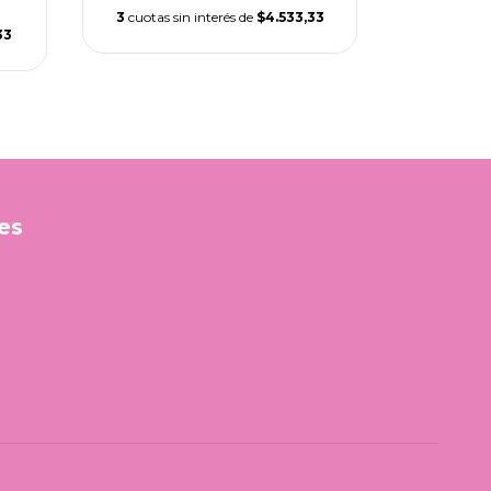
3
cuotas sin interés de
$4.533,33
3
cuotas s
33
es