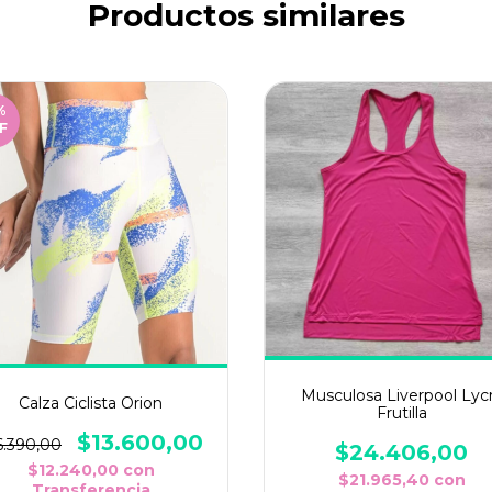
Productos similares
%
F
Musculosa Liverpool Lyc
Calza Ciclista Orion
Frutilla
$13.600,00
6.390,00
$24.406,00
$12.240,00
con
$21.965,40
con
Transferencia